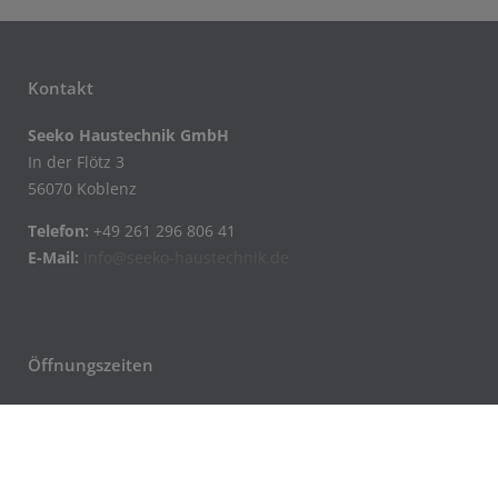
Kontakt
Seeko Haustechnik GmbH
In der Flötz 3
56070 Koblenz
Telefon:
+49 261 296 806 41
E-Mail:
info@seeko-haustechnik.de
Öffnungszeiten
Montag – Freitag:
08.00 – 17.00 Uhr