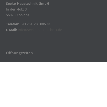
Seeko Haustechnik GmbH
In der Flötz 3
56070 Koblenz
Telefon:
+49 261 296 806 41
E-Mail:
info@seeko-haustechnik.de
Öffnungszeiten
Montag – Freitag:
08.00 – 17.00 Uhr
Unsere Partner