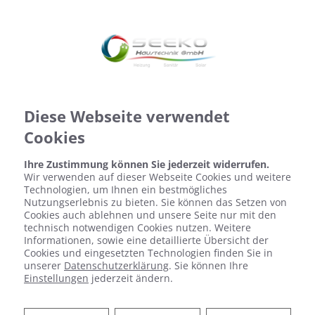
Diese Webseite verwendet
Cookies
Ihre Zustimmung können Sie jederzeit widerrufen.
Wir verwenden auf dieser Webseite Cookies und weitere
Technologien, um Ihnen ein bestmögliches
Anspruchsvolle Anlagen – ein
Nutzungserlebnis zu bieten. Sie können das Setzen von
Cookies auch ablehnen und unsere Seite nur mit den
Spezialist
technisch notwendigen Cookies nutzen. Weitere
Informationen, sowie eine detaillierte Übersicht der
Cookies und eingesetzten Technologien finden Sie in
unserer
Datenschutzerklärung
. Sie können Ihre
Die Heizaufwendungen eines Gebäudes sind ein
Einstellungen
jederzeit ändern.
nicht zu unterschätzender Kostenfaktor. Gerade
für Produktionshallen oder große Büros kann